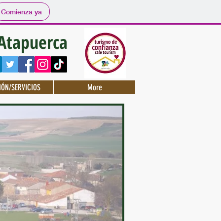
Comienza ya
 Atapuerca
IÓN/SERVICIOS
More