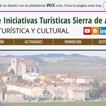
b se diseñó con la plataforma
.com
. Crea tu página web hoy.
 Iniciativas Turísticas Sierra de
TURÍSTICA Y CULTURAL
IÓN
ACTIVIDADES
PROMOCIÓN
GEST
¿Quieres dejar tu mensaje?
¡¡Contacta con nosotros!!